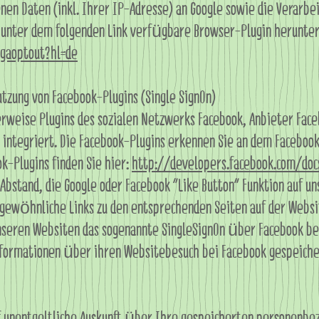
en Daten (inkl. Ihrer IP-Adresse) an Google sowie die Verarbe
 unter dem folgenden Link verfügbare Browser-Plugin herunterl
/gaoptout?hl=de
tzung von Facebook-Plugins (Single SignOn)
rweise Plugins des sozialen Netzwerks Facebook, Anbieter Faceb
, integriert. Die Facebook-Plugins erkennen Sie an dem Faceboo
k-Plugins finden Sie hier:
http://developers.facebook.com/doc
bstand, die Google oder Facebook „Like Button“ Funktion auf u
gewöhnliche Links zu den entsprechenden Seiten auf der Websit
unseren Websiten das sogenannte SingleSignOn über Facebook be
nformationen über ihren Websitebesuch bei Facebook gespeiche
uf unentgeltliche Auskunft über Ihre gespeicherten personenbe