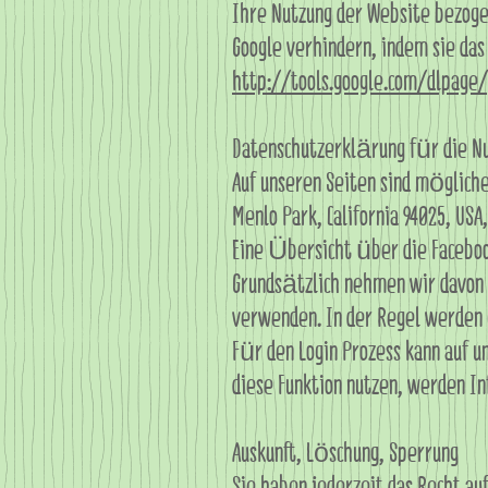
Ihre Nutzung der Website bezogen
Google verhindern, indem sie das
http://tools.google.com/dlpage
Datenschutzerklärung für die Nu
Auf unseren Seiten sind mögliche
Menlo Park, California 94025, USA
Eine Übersicht über die Faceboo
Grundsätzlich nehmen wir davon A
verwenden. In der Regel werden 
Für den Login Prozess kann auf 
diese Funktion nutzen, werden I
Auskunft, Löschung, Sperrung
Sie haben jederzeit das Recht a