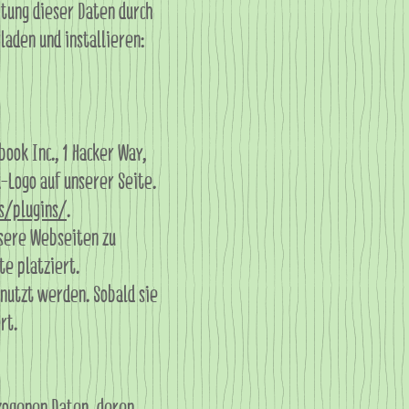
itung dieser Daten durch
aden und installieren:
ook Inc., 1 Hacker Way,
k-Logo auf unserer Seite.
s/plugins/
.
nsere Webseiten zu
e platziert.
nutzt werden. Sobald sie
rt.
zogenen Daten, deren