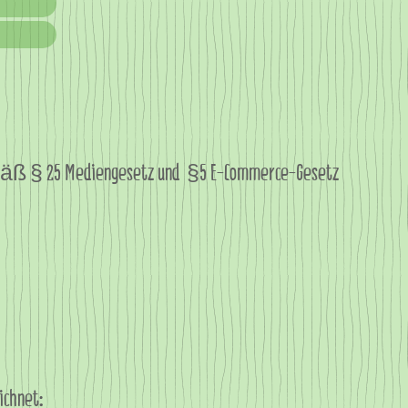
emäß § 25 Mediengesetz und §5 E-Commerce-Gesetz
ichnet: