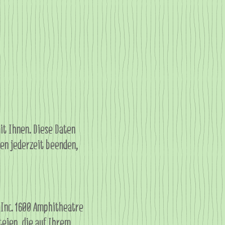
t Ihnen. Diese Daten
nen jederzeit beenden,
e Inc. 1600 Amphitheatre
teien, die auf Ihrem