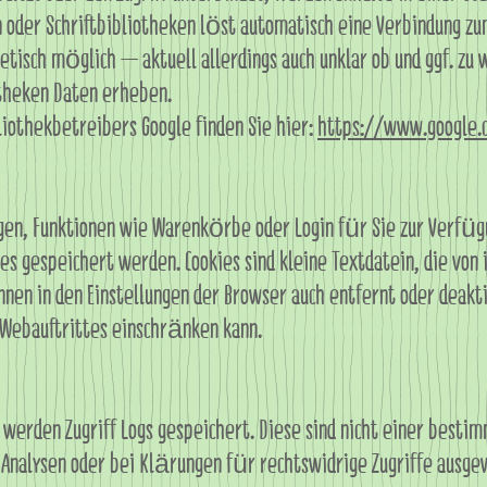
n oder Schriftbibliotheken löst automatisch eine Verbindung z
oretisch möglich – aktuell allerdings auch unklar ob und ggf. z
theken Daten erheben.
bliothekbetreibers Google finden Sie hier:
https://www.google.c
gen, Funktionen wie Warenkörbe oder Login für Sie zur Verfügu
ies gespeichert werden. Cookies sind kleine Textdatein, die vo
nen in den Einstellungen der Browser auch entfernt oder deakt
 Webauftrittes einschränken kann.
 werden Zugriff Logs gespeichert. Diese sind nicht einer besti
 Analysen oder bei Klärungen für rechtswidrige Zugriffe ausge