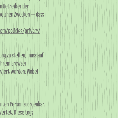
um Betreiber der
u welchen Zwecken – dass
om/policies/privacy/
ng zu stellen, muss auf
n ihrem Browser
iviert werden. Wobei
mmten Person zuordenbar.
wertet. Diese Logs