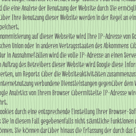
 die eine Analyse der Benutzung der Website durch Sie ermögli
über Ihre Benutzung dieser Website werden in der Regel an ein
peichert.
Anonymisierung auf dieser Webseite wird Ihre IP-Adresse von G
schen Union oder in anderen Vertragsstaaten des Abkommens ü
ur in Ausnahmefällen wird die volle IP-Adresse an einen Serve
 Auftrag des Betreibers dieser Website wird Google diese Info
werten, um Reports über die Websiteaktivitäten zusammenzus
 Internetnutzung verbundene Dienstleistungen gegenüber dem 
ogle Analytics von Ihrem Browser übermittelte IP-Adresse wir
hrt.
Cookies durch eine entsprechende Einstellung Ihrer Browser-So
ss Sie in diesem Fall gegebenenfalls nicht sämtliche Funktionen
nnen. Sie können darüber hinaus die Erfassung der durch das C