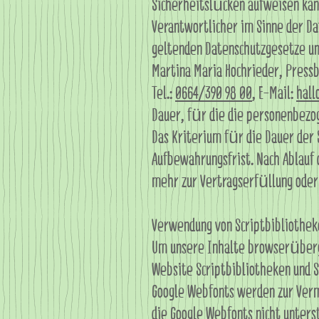
Sicherheitslücken aufweisen kann
Verantwortlicher im Sinne der Da
geltenden Datenschutzgesetze un
Martina Maria Hochrieder, Pressb
Tel.:
0664/390 98 00
, E-Mail:
hall
Dauer, für die die personenbezo
Das Kriterium für die Dauer der 
Aufbewahrungsfrist. Nach Ablauf
mehr zur Vertragserfüllung oder 
Verwendung von Scriptbibliothek
Um unsere Inhalte browserübergr
Website Scriptbibliotheken und S
Google Webfonts werden zur Verm
die Google Webfonts nicht unters