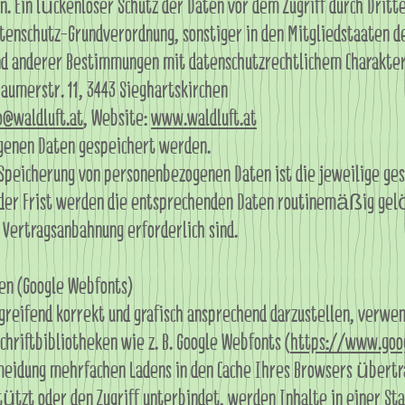
. Ein lückenloser Schutz der Daten vor dem Zugriff durch Dritte
tenschutz-Grundverordnung, sonstiger in den Mitgliedstaaten d
d anderer Bestimmungen mit datenschutzrechtlichem Charakter 
aumerstr. 11, 3443 Sieghartskirchen
o@waldluft.at
, Website:
www.waldluft.at
genen Daten gespeichert werden.
Speicherung von personenbezogenen Daten ist die jeweilige ges
 der Frist werden die entsprechenden Daten routinemäßig gelös
Vertragsanbahnung erforderlich sind.
en (Google Webfonts)
eifend korrekt und grafisch ansprechend darzustellen, verwen
chriftbibliotheken wie z. B. Google Webfonts (
https://www.goo
eidung mehrfachen Ladens in den Cache Ihres Browsers übertra
tützt oder den Zugriff unterbindet, werden Inhalte in einer Sta