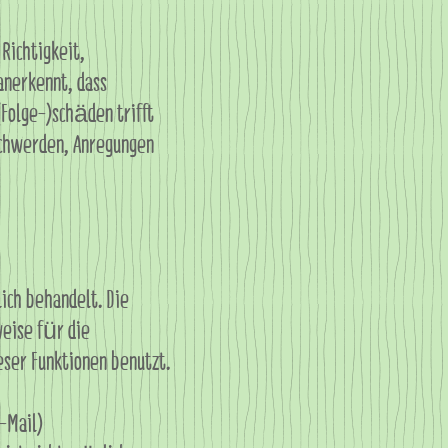
Richtigkeit,
anerkennt, dass
(Folge-)schäden trifft
schwerden, Anregungen
ich behandelt. Die
eise für die
ser Funktionen benutzt.
-Mail)